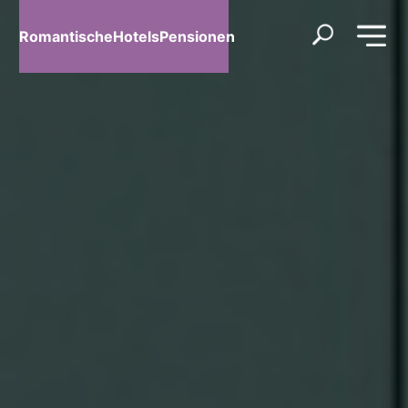
RomantischeHotelsPensionen