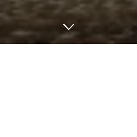
UNSERE GESCHICHTE
REISEN AUF CHARMANTE WEISE
Finden Sie es nicht auch schwer, ein schönes
Boutique hotel zu finden? Die meisten Buchungs-
Plattformen sind konzentriert auf große Hotels. Aber
Sie wünschen sich ein kleines, charmantes Hotel, wo
der Besitzer sie noch selbst empfängt und
willkommen heißt. Wo das Motto Kunde ist König
noch ernstgenommen wird.
RomantischeHotelsPensionen.de hat diese Hotels
aufgelistet. Von jedem Reiseziel wurde eine Top 10