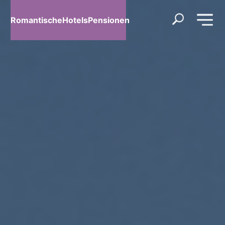
RomantischeHotelsPensionen