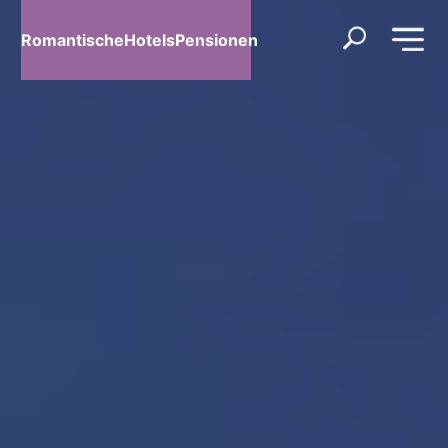
RomantischeHotelsPensionen