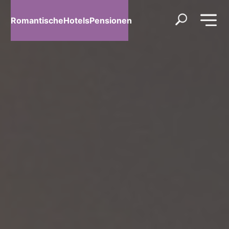
RomantischeHotelsPensionen