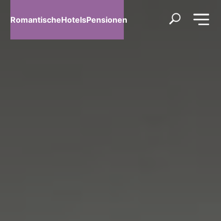
RomantischeHotelsPensionen