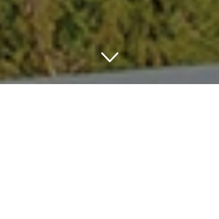
Romantik in Teneriffa
Teneriffa Highlights
Teneriffa ist eine der Kanarischen Inseln und durch
das milde subtropische Klima besonders beliebt bei
Sonnenanbeter. Vor allem an der Südküste gibt es ein
ausgezeichnetes Klima. Teneriffa hat eine
beeindruckende Vulkanlandschaft des Teide als
Highlight. Eine der berühmtesten Sehenswürdigkeiten
auf Teneriffa ist der botanische Garten, nur oberhalb