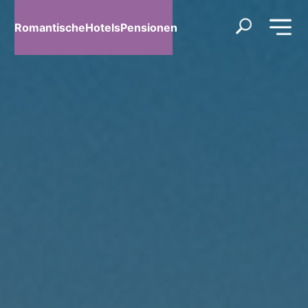
RomantischeHotelsPensionen