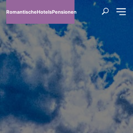
RomantischeHotelsPensionen