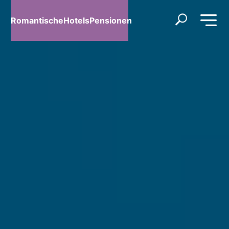
RomantischeHotelsPensionen