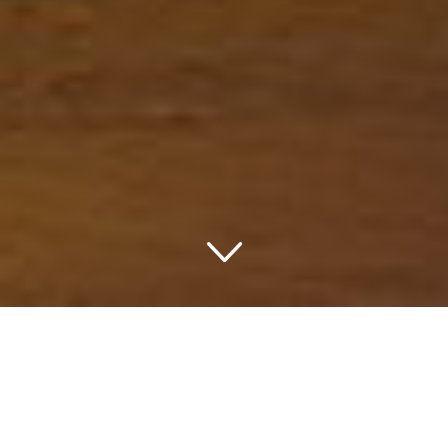
Romantik in Delft
Delft Highlights
Wenn Sie sich für alte niederländische Atmosphäre
als Delft suchen, ist die Stadt die Sie suchen! Delft ist