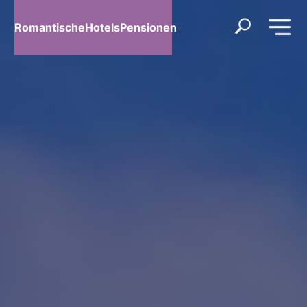
RomantischeHotelsPensionen