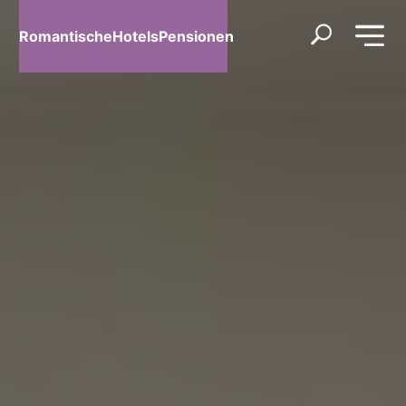
RomantischeHotelsPensionen