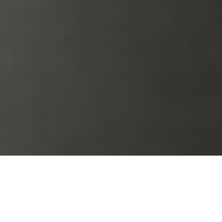
Über
Boutique Hotel
ErkelenS