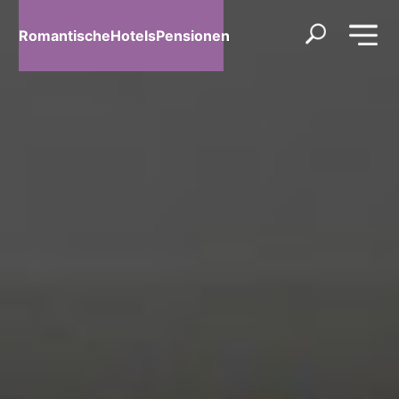
RomantischeHotelsPensionen