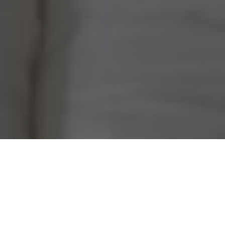
Über
ROOM 1637
Die Verkrperung von ruhigem Luxus, bleiben Sie bei
uns! Dieses Bed & Breakfast liegt 3.2 km von der TU
Delft, 2.1 km vom Science Centre Delft und 16.1 km