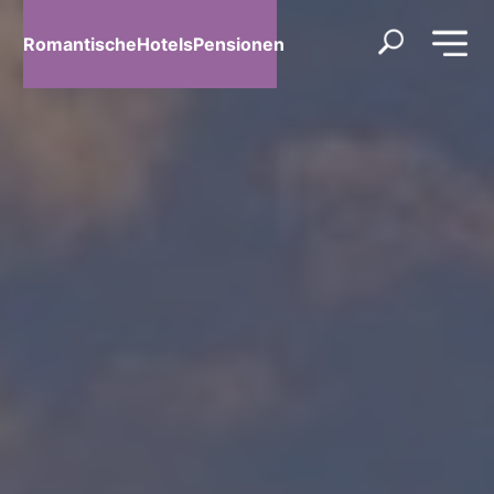
RomantischeHotelsPensionen