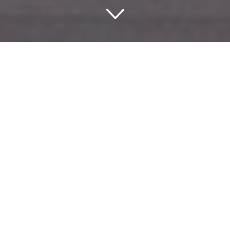
Romantik in München
München Highlights
München für viele Menschen und für die Winterferien
zu stoppen. Aber München hat viel mehr zu bieten,
als einen Zwischenstopp . Es ist eine Stadt reich an
Geschichte und Sehenswürdigkeiten. In der Münchner
jährlichen Oktoberfest wird auch entschieden, was
als eine der größten Veranstaltungen in Deutschland
bekannt ist. Die kleinen Hotels in der Gegend haben
eine gemütliche und alten deutschen Look, der einen
unvergesslichen Besuch in München machen.