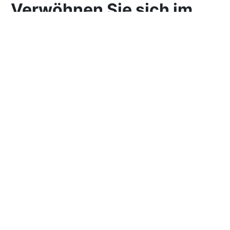
Verwöhnen Sie sich im
Louis Hotel
Das Louis Hotel ist ein weiteres beliebtes
München
Hotel
für romantische Aufenthalte. Und das zu Recht:
Seine stilvollen Zimmer, der individuelle Service und
die zentrale Lage machen es zur idealen Wahl für
Paare.