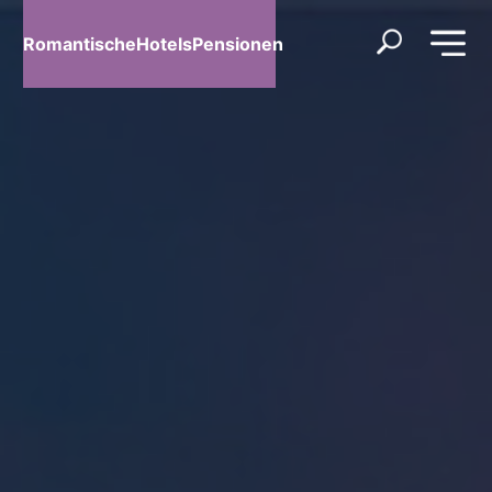
RomantischeHotelsPensionen