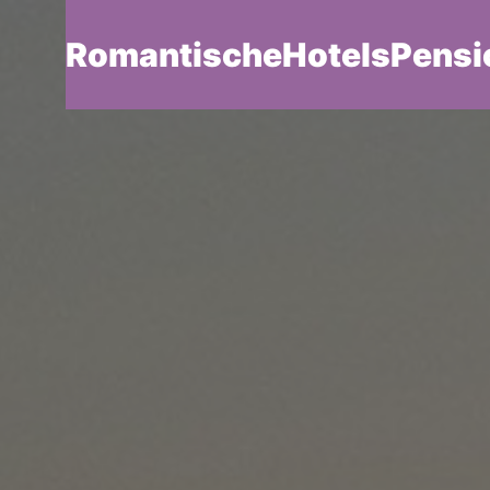
RomantischeHotelsPensi