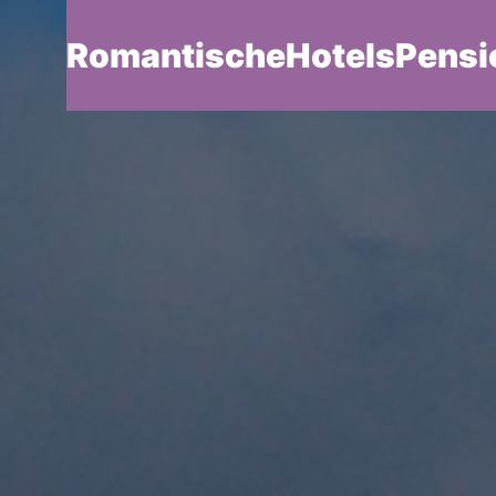
RomantischeHotelsPensi