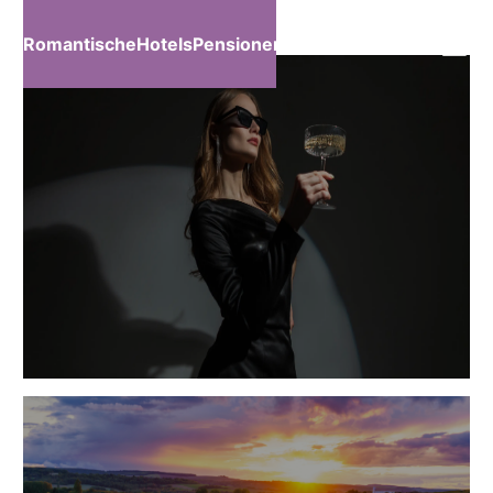
RomantischeHotelsPensionen