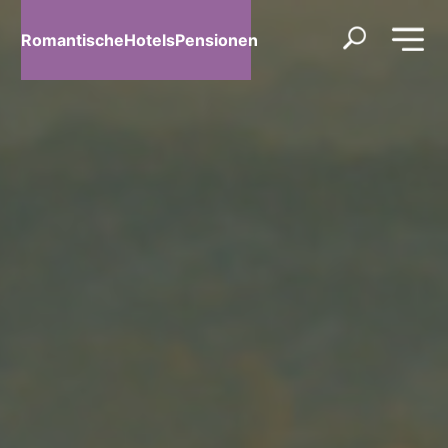
RomantischeHotelsPensionen