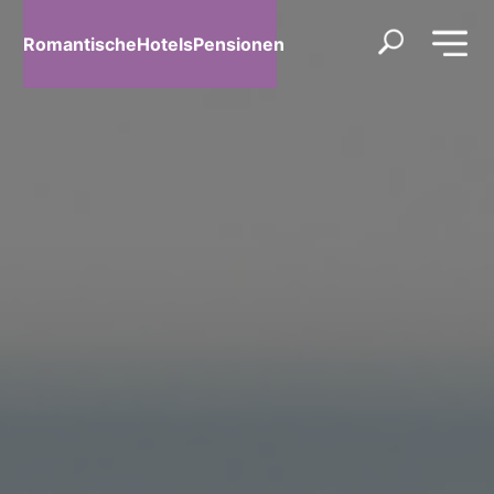
RomantischeHotelsPensionen