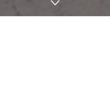
Ein romantisches
Refugium: Entdecken Sie
die Luxuswelt der Hotels
in der Champagne
Pardon, keine Baguette oder Brie in diesem
Gespräch! Stattdessen dreht sich alles um die
opulenten
Hotels Champagne
. Sie sind auf der
Suche nach einem romantischen Wochenende? Es
gibt keinen besseren Ort als diese bezaubernde
Region von Frankreich, die Heimat des
weltberühmten Schaumweins, zerklüfteter Weinberge
und einiger der luxuriösesten Unterbringungen in der