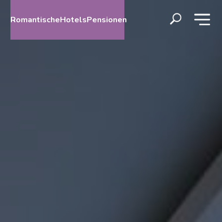
RomantischeHotelsPensionen