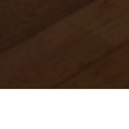
Über
Hotel Saluces
Das schne Hotel Saluces befindet sich in der schnen
Umgebung von Salers. Sie mssen nicht weit gehen,