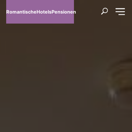
RomantischeHotelsPensionen