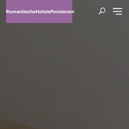
RomantischeHotelsPensionen