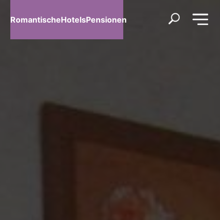
RomantischeHotelsPensionen