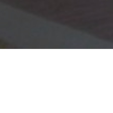
Über
Hotel Arosa
Hotel Arosa in sonnigen Zandvoort 450 Meter vom
Strand entfernt. In der Umgebung knnen Sie perfekt
entspannen am Strand, Schwimmen oder Naturpark
Zuid-Kennemerland Wandern durch. Bei 400 Metern
gibt es zahlreiche Attraktionen, darunter das Museum
Zandvoort, Circus Zandvoort, Holland Casino. Die 7
Zimmer im Arosa verfgen ber ein eigenes Bad und