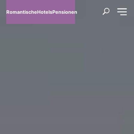
RomantischeHotelsPensionen