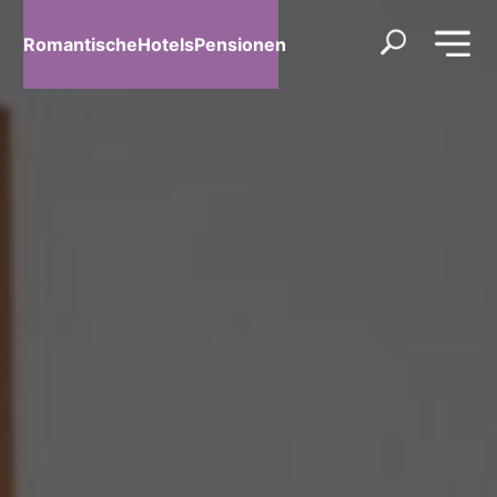
RomantischeHotelsPensionen