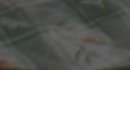
Über
Molino Blanco
Molino Blanco ist eine angenehme Wohnung in
Torrevieja. In weniger als 5 Minuten knnen Sie zum
Strand laufen, wo Sie die Sonne, den Sand und das
Meer genieen knnen. Bei 3 Kilometern finden Sie den
Wasserpark Aqupolis Torrevieja. Der Flughafen von