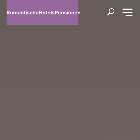
RomantischeHotelsPensionen