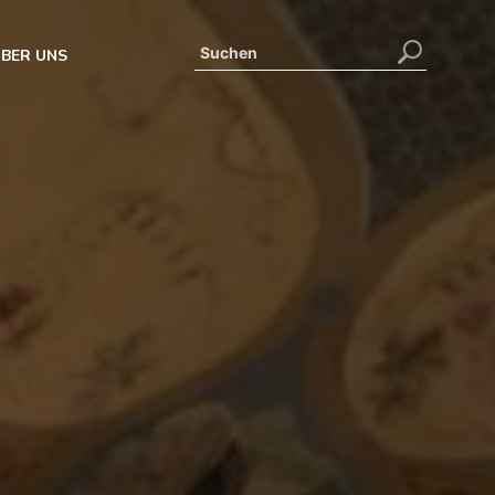
BER UNS