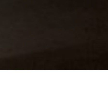
Über
Tuftegarden
Tuftegarden befindet sich in Viksdalen, in der Nhe
von Stavanger, 17 km von Remonte Hoffslttene
skileikanlegg entfernt. Der See Lauvvavatnet liegt