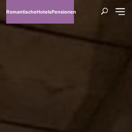
RomantischeHotelsPensionen