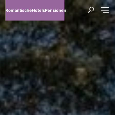
RomantischeHotelsPensionen