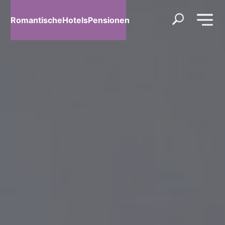
RomantischeHotelsPensionen