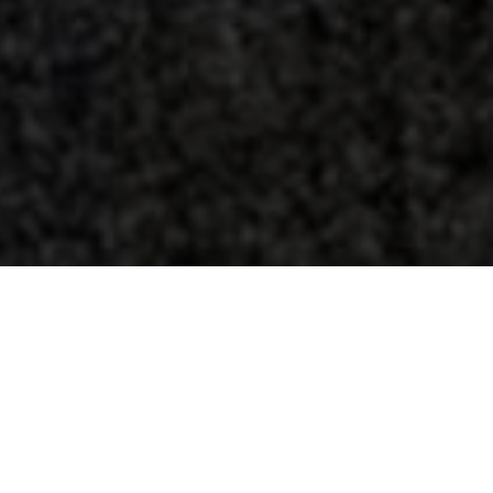
Über
Artrip Hotel
Kommen Sie und entspannen Sie sich buchen Sie bei
uns! Dieses wunderschne Hotel liegt 10 Gehminuten
von der Metrostation Atocha, 5 Gehminuten von
Artrip und 500 m vom Museum Reina Sofa entfernt.
Das Hotel ist mit einer Vielzahl von Kunstwerken