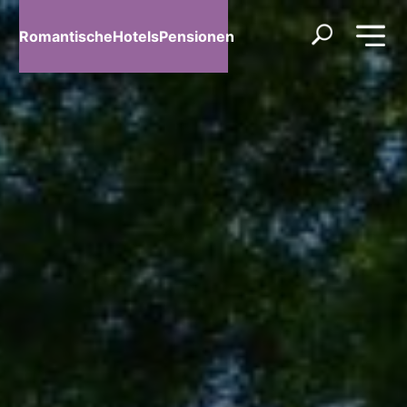
RomantischeHotelsPensionen