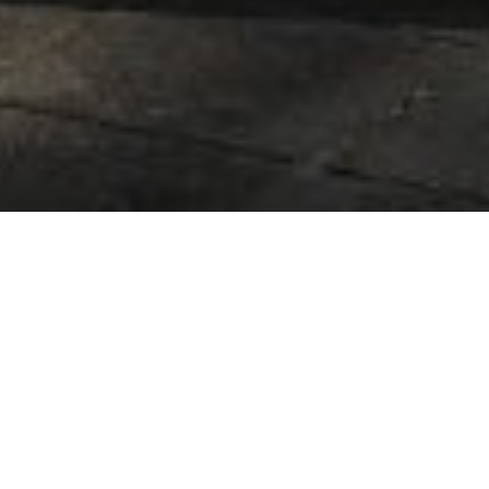
Über
Jokai Villa
Jokai Villa wurde gegen Ende des 19. Jahrhunderts
gebaut. Das Gebude ist sehr gepflegt und es ist eine
gute Unterkunft in Siofok. Der Name der Villa
stammt aus dem nahe gelegenen Jokai Park. Dort
knnen Sie zu Fu zurck und entspannen Sie fein.
Balaton knnen Sie auch gute Schwimmen, Angeln und
Bootfahren. Jokai Villa verfgt ber 12 moderne