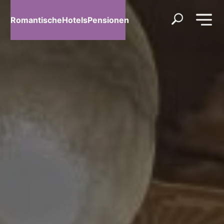
RomantischeHotelsPensionen