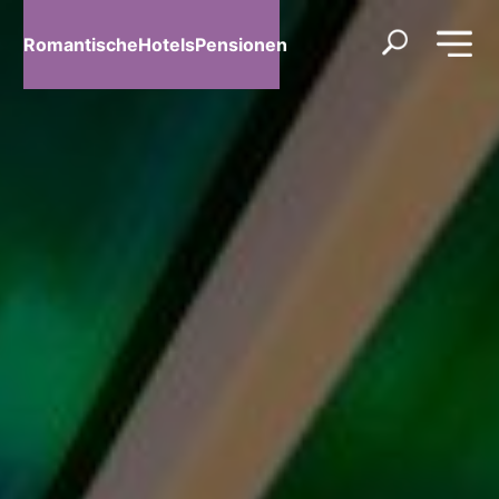
RomantischeHotelsPensionen