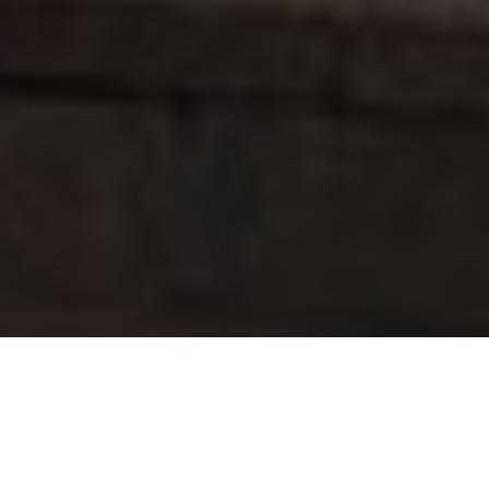
Über
Pushka Inn hotel
Pushka Inn Hotel befindet sich in einem schnen 18.
Jahrhundert Herrenhaus beherbergt. 1 Minuten zu Fu,