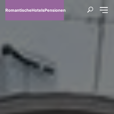
RomantischeHotelsPensionen