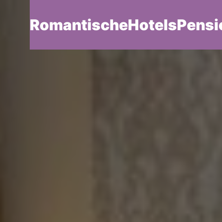
RomantischeHotelsPensi