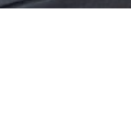
Über
Hotel & Restaurant
Casolare Le Terre
Rosse
Ihr Aufenthalt bei uns ist das, was wir am meisten
schtzen. Das Hotel & Restaurant Casolare Le Terre
Rosse liegt nur 4,8 km von San Gimignano entfernt,
das Le Terre Rosse liegt in der Nhe der Via
Francigena, eine 1-stndige Autofahrt von Siena und
Florenz und 25,7 km von der Weinregion Chianti
entfernt. Die Zimmer im Hotel & Restaurant Casolare
Le Terre Rosse verfgen ber kostenfreies WLAN und
sind im Landhausstil oder modern eingerichtet. Jedes