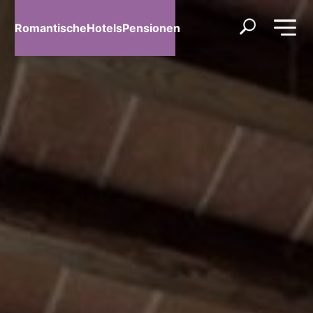
RomantischeHotelsPensionen