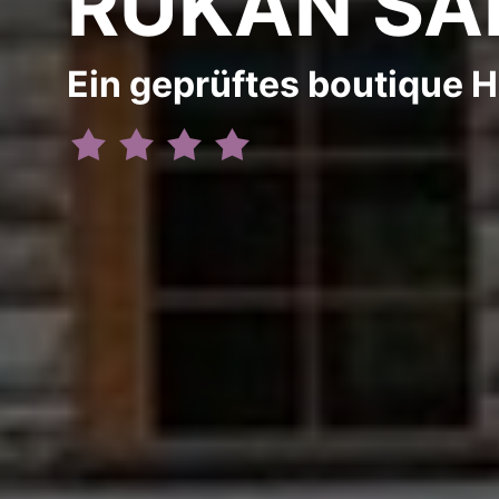
RUKAN SA
Ein geprüftes boutique H