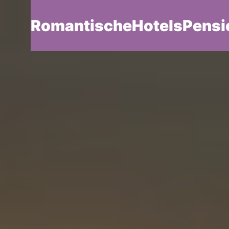
RomantischeHotelsPensi