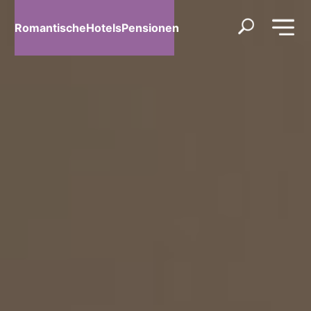
RomantischeHotelsPensionen