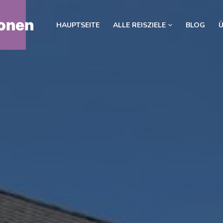
onen
HAUPTSEITE
ALLE REISZIELE
BLOG
Ü