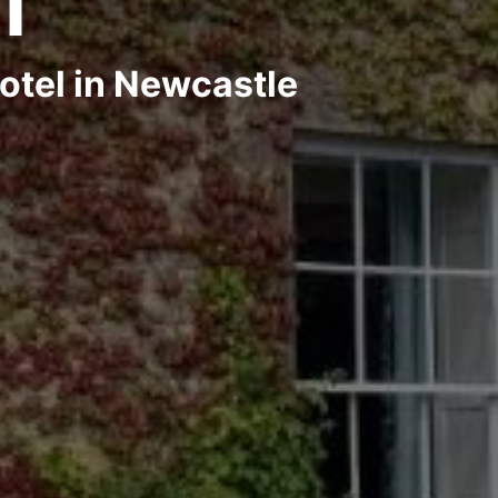
T
otel in Newcastle