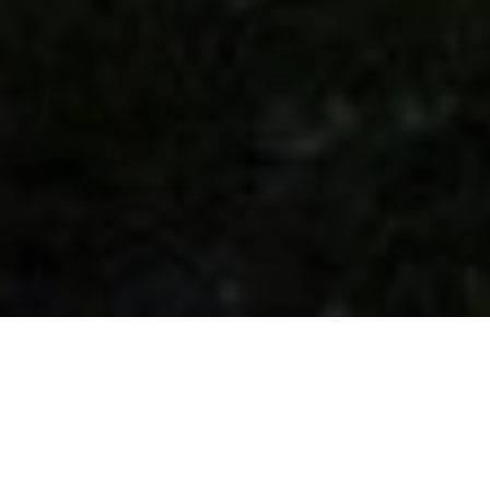
Über
Palacio de Yrisarri
by IrriSarri Land
Das Palacio de Yrisarri ist ein stilvolles Hotel in