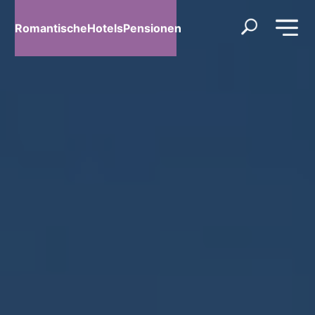
RomantischeHotelsPensionen