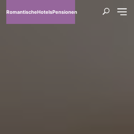
RomantischeHotelsPensionen