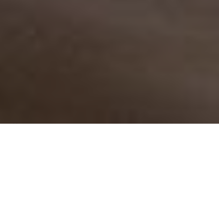
Über
Hotel Ravene
Das Hotel Ravene befindet sich in einem schnen
Gebude im Zentrum von Cochem. Nach 200 Metern
finden Sie den Hauptbahnhof. Die Stadt hat
Sehenswrdigkeiten wie die Reichsburg, das Senfmhle