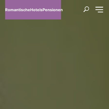
RomantischeHotelsPensionen