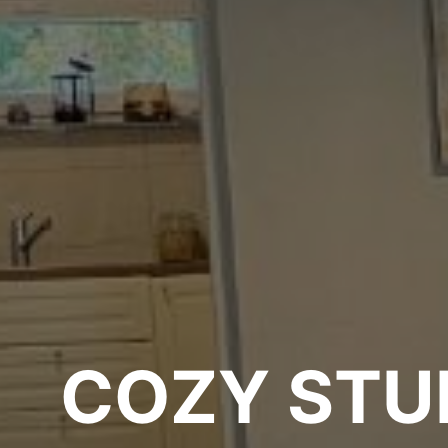
COZY STU