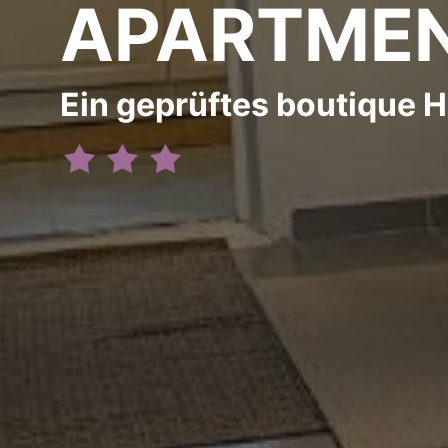
APARTME
Ein geprüftes boutique H