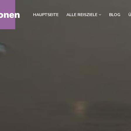
onen
HAUPTSEITE
ALLE REISZIELE
BLOG
Ü