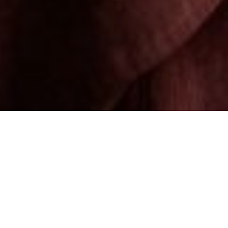
Über
Hof Hotel
Hof Hotel ist ein schner Ort, um Ihren Urlaub in
Kaunas zu verbringen. Die Stadt hat viele
Attraktionen wie das alte Stadtzentrum, das neunte
Fort und viele spezielle Museen, darunter das
Rumsiskes Open Air Museum. Das Hof Hotel verfgt
ber 22 komfortable Zimmer mit einem eigenen Bad