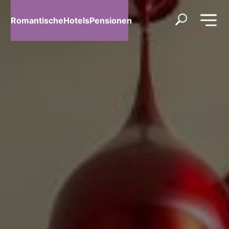
RomantischeHotelsPensionen