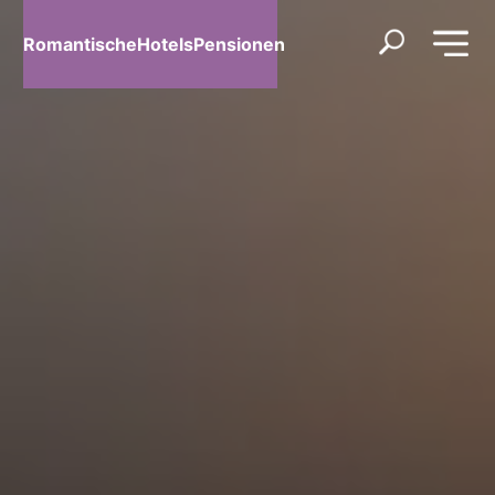
RomantischeHotelsPensionen