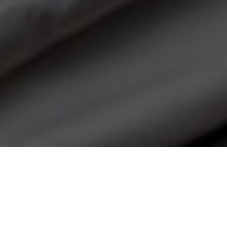
Über
Park Hotel Linköping
Fawlty Towers
Das Park Hotel Linkping Fawlty Towers ist ein