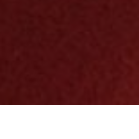
Über
Bridleway Bed &