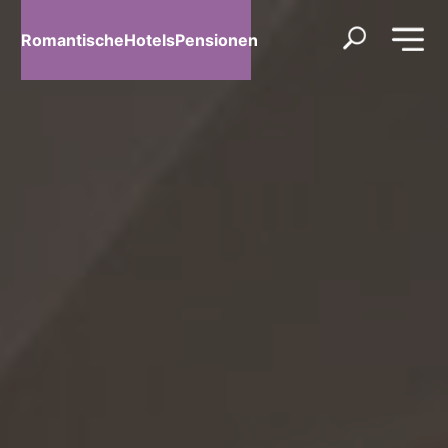
RomantischeHotelsPensionen