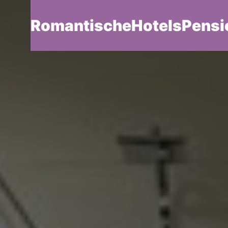
RomantischeHotelsPensi