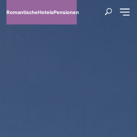
RomantischeHotelsPensionen