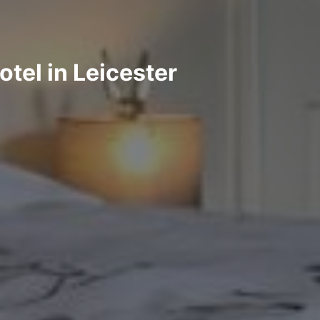
tel in Leicester