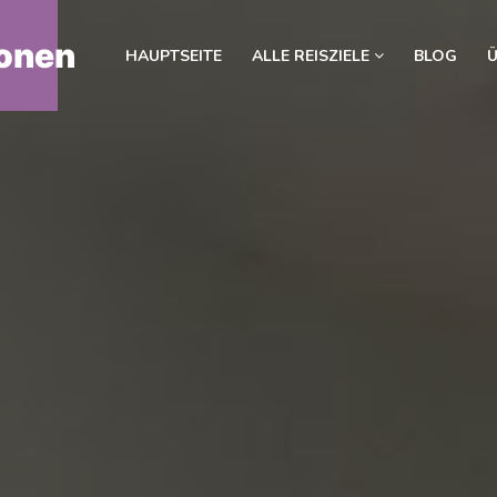
onen
HAUPTSEITE
ALLE REISZIELE
BLOG
Ü