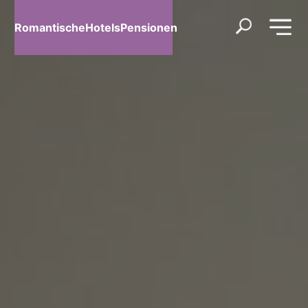
RomantischeHotelsPensionen